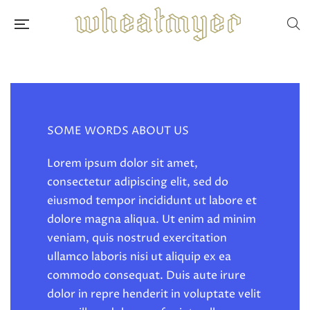
SOME WORDS ABOUT US
Lorem ipsum dolor sit amet,
consectetur adipiscing elit, sed do
eiusmod tempor incididunt ut labore et
dolore magna aliqua. Ut enim ad minim
veniam, quis nostrud exercitation
ullamco laboris nisi ut aliquip ex ea
commodo consequat. Duis aute irure
dolor in repre henderit in voluptate velit