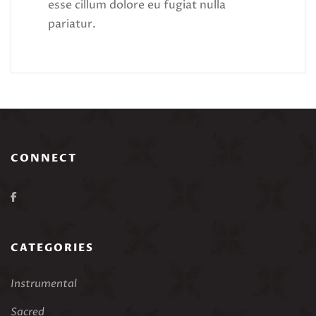
esse cillum dolore eu fugiat nulla
pariatur.
CONNECT
CATEGORIES
Instrumental
Sacred